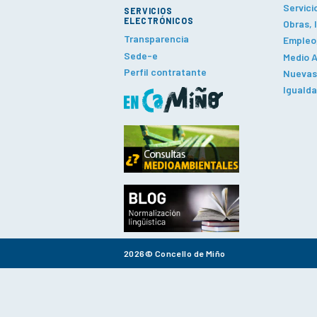
Servici
SERVICIOS
ELECTRÓNICOS
Obras, 
Transparencia
Empleo,
Sede-e
Medio A
Perfil contratante
Nuevas 
Iguald
2026© Concello de Miño