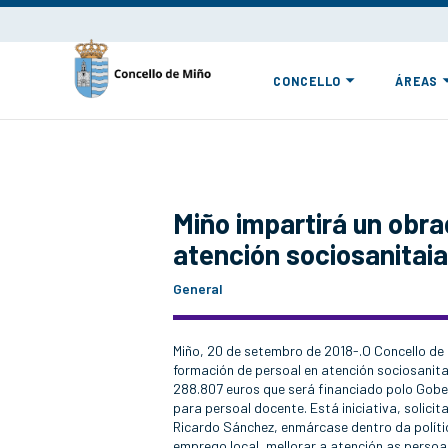
CONCELLO
ÁREAS
Miño impartirá un obr
atención sociosanitai
General
Miño, 20 de setembro de 2018-.O Concello de
formación de persoal en atención sociosanita
288.807 euros que será financiado polo Gob
para persoal docente. Está iniciativa, solic
Ricardo Sánchez, enmárcase dentro da políti
emprego local, mellorar a atención as persoa