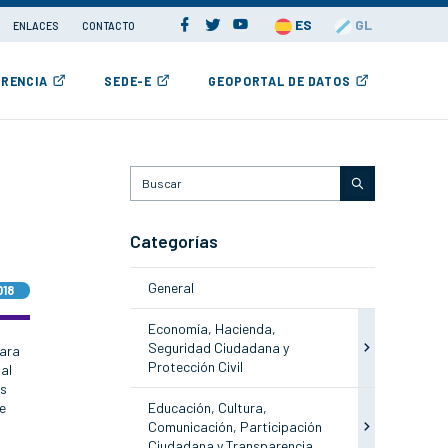
ES
GL
ENLACES
CONTACTO
RENCIA
SEDE-E
GEOPORTAL DE DATOS
Categorías
General
018
Economía, Hacienda,
Seguridad Ciudadana y
para
Protección Civil
al
is
te
Educación, Cultura,
Comunicación, Participación
Ciudadana y Transparencia