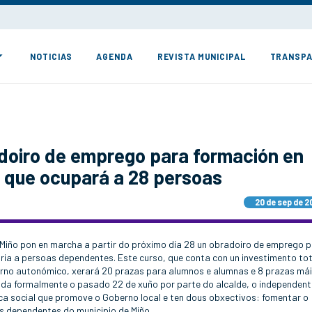
NOTICIAS
AGENDA
REVISTA MUNICIPAL
TRANSPA
adoiro de emprego para formación en
a que ocupará a 28 persoas
20 de sep de 2
 Miño pon en marcha a partir do próximo día 28 un obradoiro de emprego 
ria a persoas dependentes. Este curso, que conta con un investimento tot
erno autonómico, xerará 20 prazas para alumnos e alumnas e 8 prazas má
itada formalmente o pasado 22 de xuño por parte do alcalde, o independen
ca social que promove o Goberno local e ten dous obxectivos: fomentar o
s dependentes do municipio de Miño.