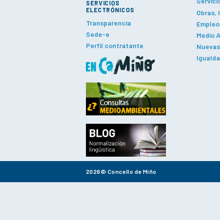
Servici
SERVICIOS
ELECTRÓNICOS
Obras, 
Transparencia
Empleo,
Sede-e
Medio A
Perfil contratante
Nuevas 
Iguald
2026© Concello de Miño