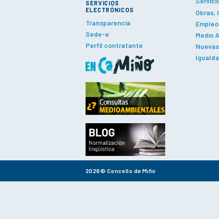
Servici
SERVICIOS
ELECTRÓNICOS
Obras, 
Transparencia
Empleo,
Sede-e
Medio A
Perfil contratante
Nuevas 
Iguald
2026© Concello de Miño