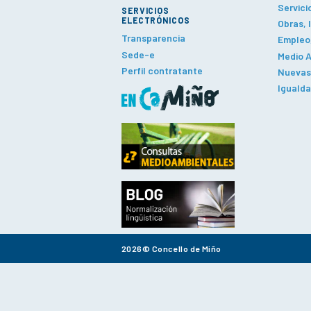
Servici
SERVICIOS
ELECTRÓNICOS
Obras, 
Transparencia
Empleo,
Sede-e
Medio A
Perfil contratante
Nuevas 
Iguald
2026© Concello de Miño