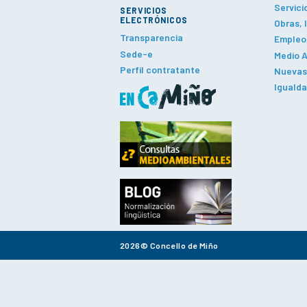
Servici
SERVICIOS
ELECTRÓNICOS
Obras, 
Transparencia
Empleo,
Sede-e
Medio A
Perfil contratante
Nuevas 
Iguald
2026© Concello de Miño