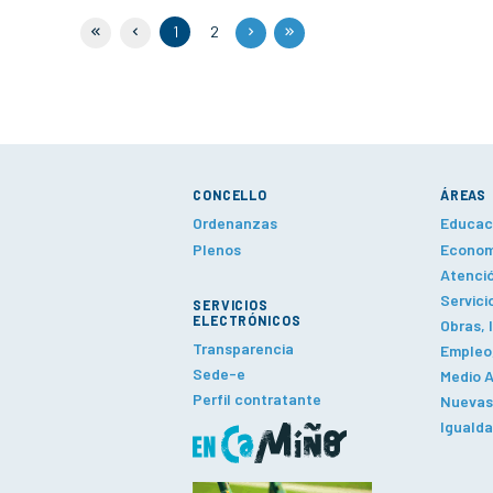
1
2
CONCELLO
ÁREAS
Ordenanzas
Educaci
Plenos
Economí
Atenció
Servici
SERVICIOS
ELECTRÓNICOS
Obras, 
Transparencia
Empleo,
Sede-e
Medio A
Perfil contratante
Nuevas 
Iguald