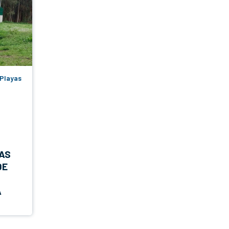
 Playas
O
AS
DE
A