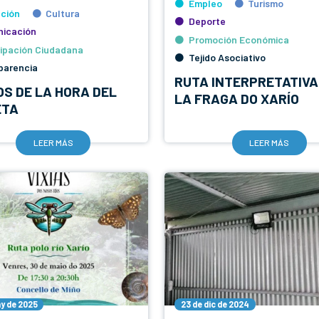
Empleo
Turismo
ción
Cultura
Deporte
icación
Promoción Económica
cipación Ciudadana
Tejido Asociativo
parencia
RUTA INTERPRETATIVA
OS DE LA HORA DEL
LA FRAGA DO XARÍO
ETA
LEER MÁS
LEER MÁS
y de 2025
23 de dic de 2024