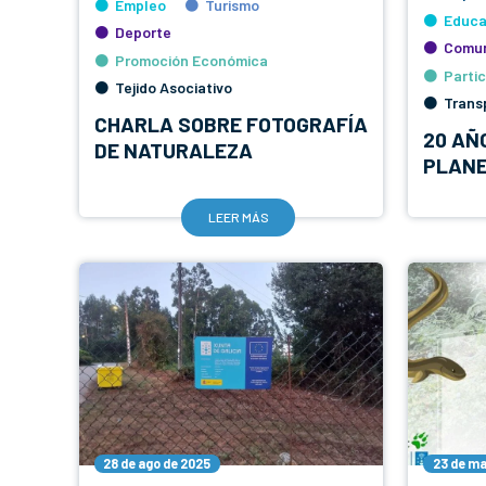
Empleo
Turismo
Educa
Deporte
Comun
Promoción Económica
Parti
Tejido Asociativo
Trans
CHARLA SOBRE FOTOGRAFÍA
20 AÑ
DE NATURALEZA
PLAN
LEER MÁS
28 de ago de 2025
23 de ma