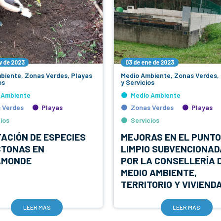
v de 2023
03 de ene de 2023
biente, Zonas Verdes, Playas
Medio Ambiente, Zonas Verdes,
os
y Servicios
 Ambiente
Medio Ambiente
 Verdes
Playas
Zonas Verdes
Playas
ios
Servicios
ACIÓN DE ESPECIES
MEJORAS EN EL PUNT
TONAS EN
LIMPIO SUBVENCIONAD
AMONDE
POR LA CONSELLERÍA 
MEDIO AMBIENTE,
TERRITORIO Y VIVIEND
LEER MÁS
LEER MÁS