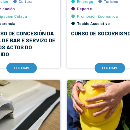
ción
Cultura
Emprego
Turismo
icación
Deporte
cipación Cidadá
Promoción Económica
parencia
Tecido Asociativo
SO DE CONCESIÓN DA
CURSO DE SOCORRISM
 DE BAR E SERVIZO DE
OS ACTOS DO
IDO
LER MÁIS
LER MÁIS