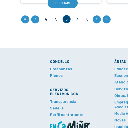
LER MÁIS
4
5
6
7
8
CONCELLO
ÁREAS
Ordenanzas
Educaci
Plenos
Economí
Atenció
Servizo
SERVIZOS
ELECTRÓNICOS
Obras, 
Transparencia
Emprego
Asociat
Sede-e
Medio A
Perfil contratante
Novas T
Iguald