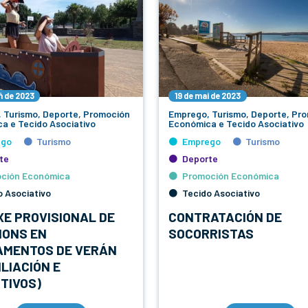
ñ de 2023
19 de mai de 2023
 Turismo, Deporte, Promoción
Emprego, Turismo, Deporte, Pr
a e Tecido Asociativo
Económica e Tecido Asociativo
ego
Turismo
Emprego
Turismo
te
Deporte
ción Económica
Promoción Económica
o Asociativo
Tecido Asociativo
XE PROVISIONAL DE
CONTRATACIÓN DE
IONS EN
SOCORRISTAS
MENTOS DE VERÁN
ILIACIÓN E
TIVOS)