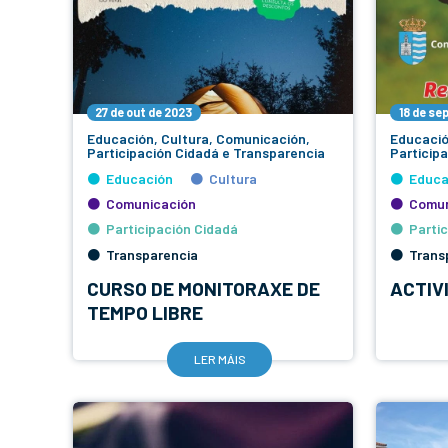
27 de out de 2023
18 de se
Educación, Cultura, Comunicación,
Educació
Participación Cidadá e Transparencia
Particip
Educación
Cultura
Educa
Comunicación
Comun
Participación Cidadá
Parti
Transparencia
Trans
CURSO DE MONITORAXE DE
ACTIV
TEMPO LIBRE
LER MÁIS