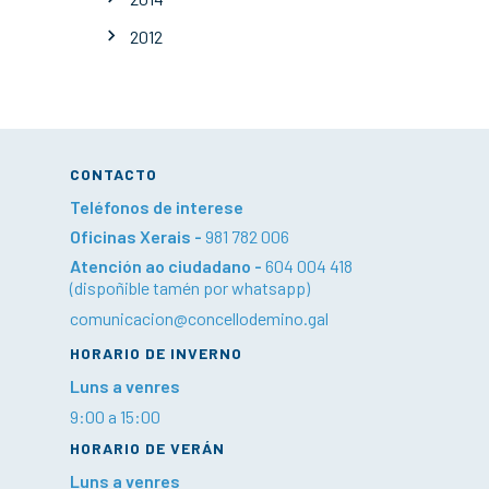
2012
CONTACTO
Teléfonos de interese
Oficinas Xerais -
981 782 006
Atención ao ciudadano -
604 004 418
(dispoñible tamén por whatsapp)
comunicacion@concellodemino.gal
HORARIO DE INVERNO
Luns a venres
9:00 a 15:00
HORARIO DE VERÁN
Luns a venres