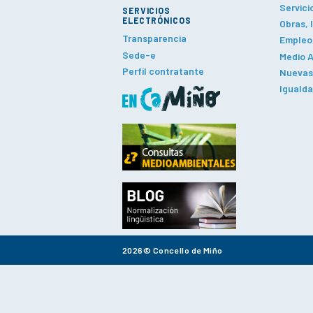
Servici
SERVICIOS
ELECTRÓNICOS
Obras, 
Transparencia
Empleo,
Sede-e
Medio A
Perfil contratante
Nuevas 
Iguald
2026© Concello de Miño