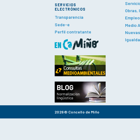
Servici
SERVICIOS
ELECTRÓNICOS
Obras, 
Transparencia
Empleo,
Sede-e
Medio A
Perfil contratante
Nuevas 
Iguald
2026© Concello de Miño