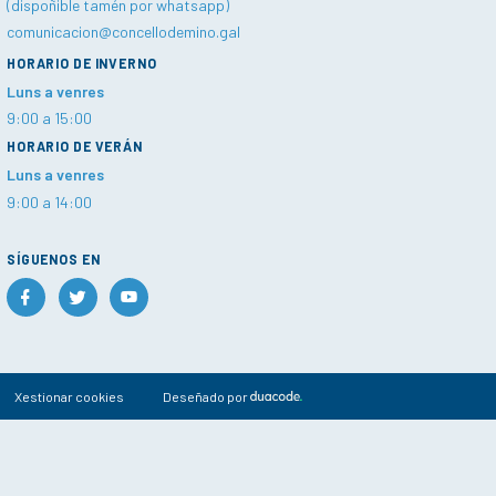
(dispoñible tamén por whatsapp)
comunicacion@concellodemino.gal
HORARIO DE INVERNO
Luns a venres
9:00 a 15:00
HORARIO DE VERÁN
Luns a venres
9:00 a 14:00
SÍGUENOS EN
Xestionar cookies
Deseñado por