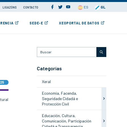
ES
GL
LIGAZÓNS
CONTACTO
RENCIA
SEDE-E
XEOPORTAL DE DATOS
Categorías
Xeral
025
Economía, Facenda,
Seguridade Cidadá e
tural
Protección Civil
Educación, Cultura,
Comunicación, Participación
Cidadá e Transparencia