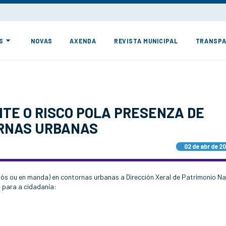
S
NOVAS
AXENDA
REVISTA MUNICIPAL
TRANSPA
TE O RISCO POLA PRESENZA DE
ORNAS URBANAS
02 de abr de 2
sós ou en manda) en contornas urbanas a Dirección Xeral de Patrimonio Na
 para a cidadanía: