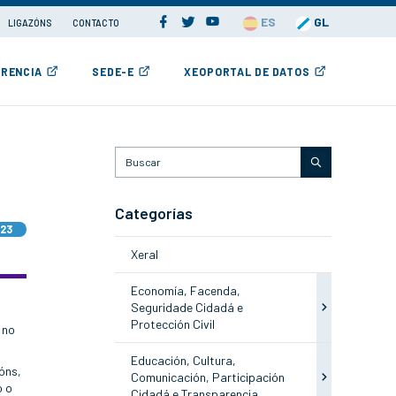
ES
GL
LIGAZÓNS
CONTACTO
RENCIA
SEDE-E
XEOPORTAL DE DATOS
Categorías
023
Xeral
Economía, Facenda,
Seguridade Cidadá e
Protección Civil
 no
Educación, Cultura,
óns,
Comunicación, Participación
o o
Cidadá e Transparencia