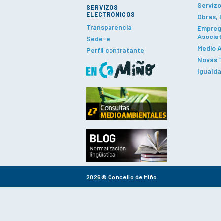
Servizo
SERVIZOS
ELECTRÓNICOS
Obras, 
Transparencia
Emprego
Asociat
Sede-e
Medio A
Perfil contratante
Novas T
Iguald
2026© Concello de Miño