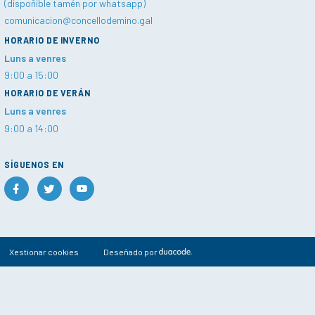
(dispoñible tamén por whatsapp)
comunicacion@concellodemino.gal
HORARIO DE INVERNO
Luns a venres
9:00 a 15:00
HORARIO DE VERÁN
Luns a venres
9:00 a 14:00
SÍGUENOS EN
Xestionar cookies
Deseñado por