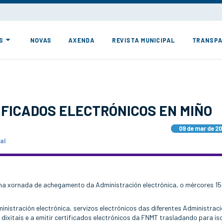
S
NOVAS
AXENDA
REVISTA MUNICIPAL
TRANSPA
IFICADOS ELECTRÓNICOS EN MIÑO
09 de mar de 2
al
ha xornada de achegamento da Administración electrónica, o mércores 15
nistración electrónica, servizos electrónicos das diferentes Administraci
s dixitais e a emitir certificados electrónicos da FNMT trasladando para is