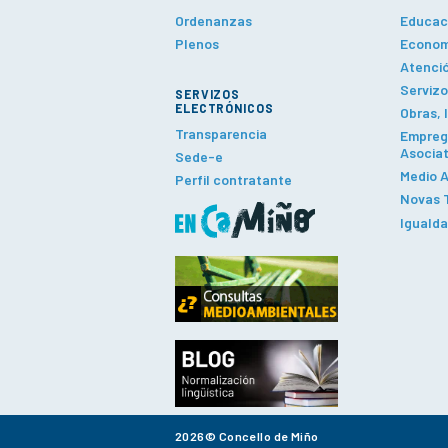
Ordenanzas
Educaci
Plenos
Economí
Atenció
Servizo
SERVIZOS
ELECTRÓNICOS
Obras, 
Transparencia
Emprego
Asociat
Sede-e
Medio A
Perfil contratante
Novas T
Iguald
2026© Concello de Miño