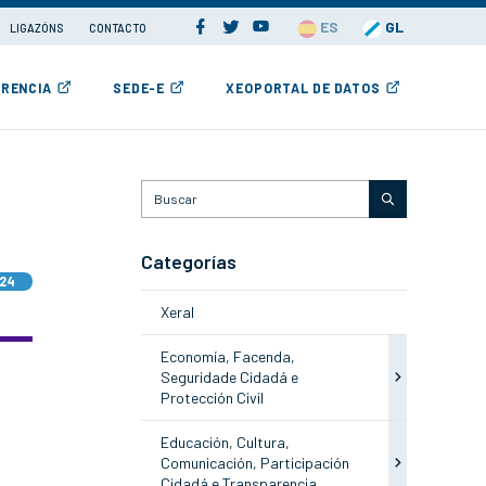
ES
GL
LIGAZÓNS
CONTACTO
RENCIA
SEDE-E
XEOPORTAL DE DATOS
Categorías
024
Xeral
Economía, Facenda,
Seguridade Cidadá e
Protección Civil
Educación, Cultura,
Comunicación, Participación
Cidadá e Transparencia