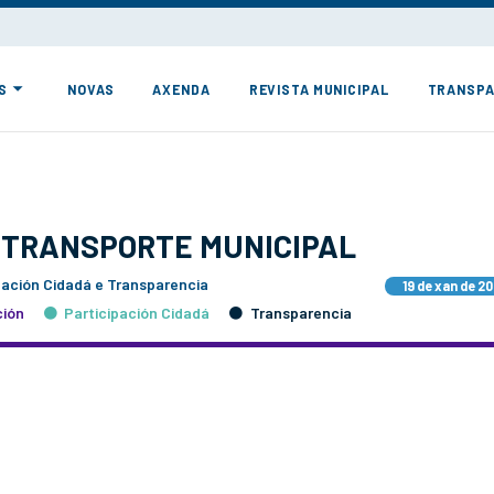
S
NOVAS
AXENDA
REVISTA MUNICIPAL
TRANSPA
 TRANSPORTE MUNICIPAL
pación Cidadá e Transparencia
19 de xan de 2
ión
Participación Cidadá
Transparencia