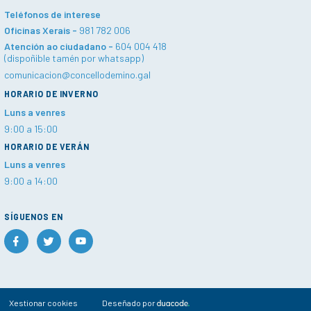
Teléfonos de interese
Oficinas Xerais -
981 782 006
Atención ao ciudadano -
604 004 418
(dispoñible tamén por whatsapp)
comunicacion@concellodemino.gal
HORARIO DE INVERNO
Luns a venres
9:00 a 15:00
HORARIO DE VERÁN
Luns a venres
9:00 a 14:00
SÍGUENOS EN
Xestionar cookies
Deseñado por