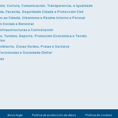
ón, Cultura, Comunicación, Transparencia, e Igualdade
a, Facenda, Seguridade Cidadá e Protección Civil
n ao Cidadá, Urbanismo e Réxime Interno e Persoal
s Sociais e Benestar
Infraestructuras e Contratación
, Turismo, Deporte, Promoción Económica e Tecido
ivo
mbiente, Zonas Verdes, Praias e Servizos
ecnoloxías e Sociedade Dixital
ade
Aviso legal
Política de protección de datos
Política de cookies