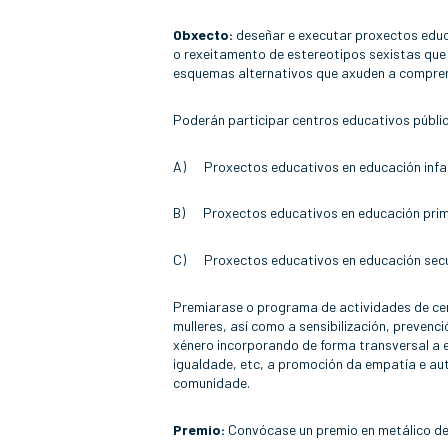
Obxecto:
deseñar e executar proxectos educ
o rexeitamento de estereotipos sexistas que 
esquemas alternativos que axuden a comprend
Poderán participar centros educativos públi
A) Proxectos educativos en educación infan
B) Proxectos educativos en educación prim
C) Proxectos educativos en educación sec
Premiarase o programa de actividades de cen
mulleres, así como a sensibilización, prevenc
xénero incorporando de forma transversal a e
igualdade, etc, a promoción da empatía e aut
comunidade.
Premio:
Convócase un premio en metálico de