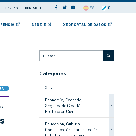
ES
GL
LIGAZÓNS
CONTACTO
RENCIA
SEDE-E
XEOPORTAL DE DATOS
Categorías
Xeral
015
Economía, Facenda,
Seguridade Cidadá e
a a
Protección Civil
os
Educación, Cultura,
Comunicación, Participación
Cidadá e Transparencia