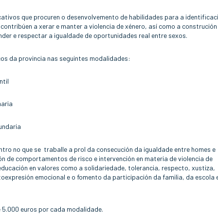
ativos que procuren o desenvolvemento de habilidades para a identificac
contribúen a xerar e manter a violencia de xénero, así como a construción
er e respectar a igualdade de oportunidades real entre sexos.
cos da provincia nas seguintes modalidades:
til
aria
undaria
tro no que se traballe a prol da consecución da igualdade entre homes e
ión de comportamentos de risco e intervención en materia de violencia de
ducación en valores como a solidariedade, tolerancia, respecto, xustiza,
oexpresión emocional e o fomento da participación da familia, da escola 
 5.000 euros por cada modalidade.