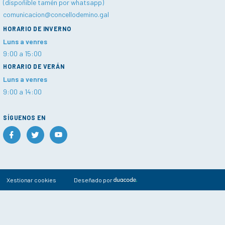
(dispoñible tamén por whatsapp)
comunicacion@concellodemino.gal
HORARIO DE INVERNO
Luns a venres
9:00 a 15:00
HORARIO DE VERÁN
Luns a venres
9:00 a 14:00
SÍGUENOS EN
Xestionar cookies
Deseñado por