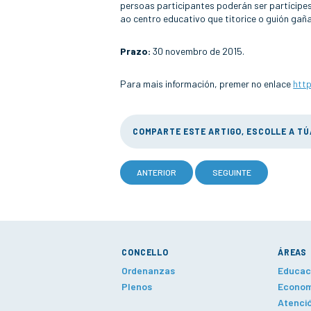
persoas participantes poderán ser partícipes
ao centro educativo que titorice o guión gañ
Prazo:
30 novembro de 2015.
Para mais información, premer no enlace
htt
COMPARTE ESTE ARTIGO, ESCOLLE A T
ANTERIOR
SEGUINTE
CONCELLO
ÁREAS
Ordenanzas
Educaci
Plenos
Economí
Atenció