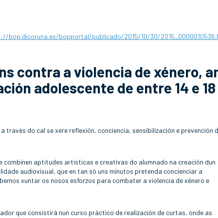
p://bop.dicoruna.es/bopportal/publicado/2015/10/30/2015_0000010536.
ns contra a violencia de xénero, a
ación adolescente de entre 14 e 18
a través do cal se xere reflexión, conciencia, sensibilización e prevención 
e combinen aptitudes artísticas e creativas do alumnado na creación dun
alidade audiovisual, que en tan só uns minutos pretenda concienciar a
bemos xuntar os nosos esforzos para combater a violencia de xénero e
dor que consistirá nun curso práctico de realización de curtas, onde as