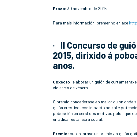
Prazo:
30 novembro de 2015.
Para mais información, premer no enlace
htt
·
II Concurso de guió
2015, dirixido á pobo
anos.
Obxecto
: elaborar un guión de curtametraxe 
violencia de xénero.
O premio concederase ao mellor guión onde s
guión creativo, con impacto social e potenci
poboación en xeral dos motivos polos que de
erradicar esta lacra social.
Premio:
outorgarase un premio ao guión gaña