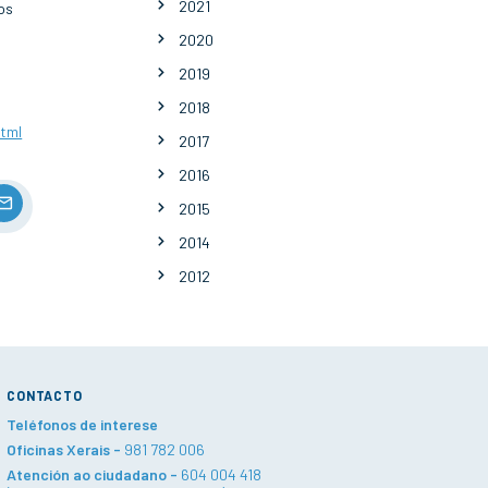
2021
os
2020
2019
2018
html
2017
2016
2015
2014
2012
CONTACTO
Teléfonos de interese
Oficinas Xerais -
981 782 006
Atención ao ciudadano -
604 004 418