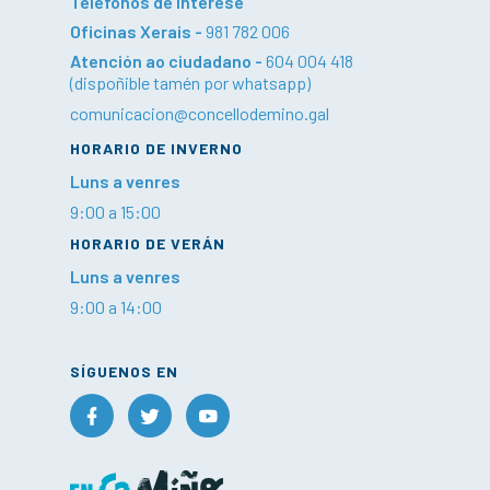
Teléfonos de interese
Oficinas Xerais -
981 782 006
Atención ao ciudadano -
604 004 418
(dispoñible tamén por whatsapp)
comunicacion@concellodemino.gal
HORARIO DE INVERNO
Luns a venres
9:00 a 15:00
HORARIO DE VERÁN
Luns a venres
9:00 a 14:00
SÍGUENOS EN