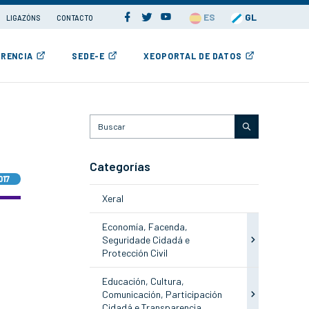
ES
GL
LIGAZÓNS
CONTACTO
RENCIA
SEDE-E
XEOPORTAL DE DATOS
Categorías
017
Xeral
Economía, Facenda,
Seguridade Cidadá e
Protección Civil
Educación, Cultura,
Comunicación, Participación
Cidadá e Transparencia