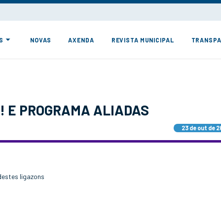
S
NOVAS
AXENDA
REVISTA MUNICIPAL
TRANSPA
 E PROGRAMA ALIADAS
23 de out de 2
destes ligazons