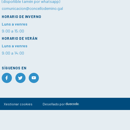
(dispoñible tamén por whatsapp)
comunicacion@concellodemino.gal
HORARIO DE INVERNO
Luns a venres
9:00 a 15:00
HORARIO DE VERÁN
Luns a venres
9:00 a 14:00
SÍGUENOS EN
Xestionar cookies
Deseñado por