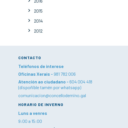
2016
2015
2014
2012
CONTACTO
Teléfonos de interese
Oficinas Xerais -
981 782 006
Atención ao ciudadano -
604 004 418
(dispoñible tamén por whatsapp)
comunicacion@concellodemino.gal
HORARIO DE INVERNO
Luns a venres
9:00 a 15:00