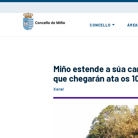
CONCELLO
ÁREA
Miño estende a súa c
que chegarán ata os 1
Xeral