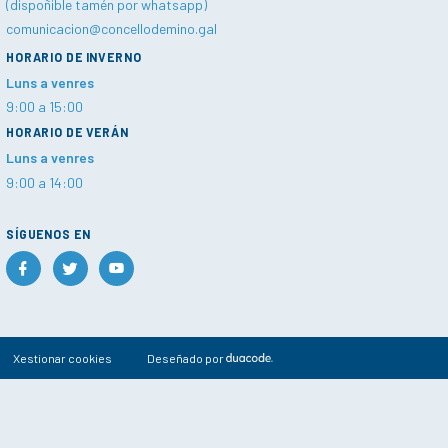
(dispoñible tamén por whatsapp)
comunicacion@concellodemino.gal
HORARIO DE INVERNO
Luns a venres
9:00 a 15:00
HORARIO DE VERÁN
Luns a venres
9:00 a 14:00
SÍGUENOS EN
Xestionar cookies
Deseñado por