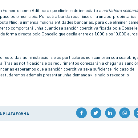
a Fomento como Adif para que eliminen de inmediato a
cortadeira selloan
 paso polo municipio. Por outra banda requiriuse un a un aos propietarios
Costa Miño, a inmensa maioría entidades bancarias, para que eliminen tam
ento comportará unha cuantiosa sanción coercitiva fixada pola Conselle
 de forma directa polo Concello que oscila entre os 1.000 e os 10.000 euros
resto das administracións e os particulares non cumpran coa súa obrig
a. Tras as notificacións e os requirimentos comezarán a chegar as sanció
ncarias esperamos que a sanción coercitiva sexa suficiente. No caso de
, estudaremos ademais presentar unha demanda», sinalo o rexedor, o
ÚA PLATAFORMA