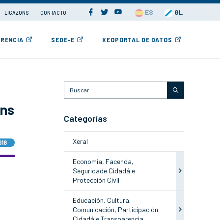
ES
GL
LIGAZÓNS
CONTACTO
RENCIA
SEDE-E
XEOPORTAL DE DATOS
óns
Categorías
Xeral
018
Economía, Facenda,
Seguridade Cidadá e
Protección Civil
Educación, Cultura,
Comunicación, Participación
Cidadá e Transparencia