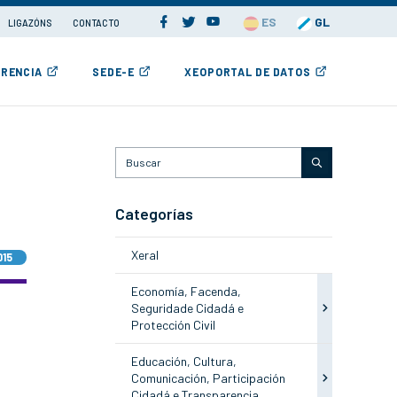
ES
GL
LIGAZÓNS
CONTACTO
RENCIA
SEDE-E
XEOPORTAL DE DATOS
Categorías
Xeral
015
Economía, Facenda,
Seguridade Cidadá e
Protección Civil
Educación, Cultura,
Comunicación, Participación
Cidadá e Transparencia