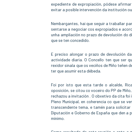
expediente de expropiación, pódese afirma
evitar a posible intervención da institución 
Nembargantes, hai que seguir a traballar par
sentarse a negociar cos expropiados e acord
unha ampliación no prazo de devolución do d
que se ten concedido.
E preciso alongar o prazo de devolución d
actividade diaria. O Concello ten que ser 
rexidor sinala que os veciños de Miño teñen d
ter que asumir esta débeda.
Foi por isto que esta tarde o alcalde, Ri
oposición, se citou co voceiro do PP de Miñ
rechazou a invitación . O obxetivo da cita foi
Pleno Municipal, en coherencia co que se ve
transcendente tema, e tamén para solicitar 
Diputación e Goberno de España que den a p
mínimo.
Como resultado de esta reunión e ante a n