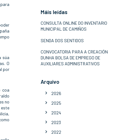
 para
Máis leídas
CONSULTA ONLINE DO INVENTARIO
poder
MUNICIPAL DE CAMIÑOS
spaña
tempo
SENDA DOS SENTIDOS
CONVOCATORIA PARA A CREACIÓN
a súa
DUNHA BOLSA DE EMPREGO DE
as. O
AUXILIARES ADMINISTRATIVOS
l por
Arquivo
e coa
2026
raldo
es no
2025
 este
2024
icia,
 como
2023
2022
cello