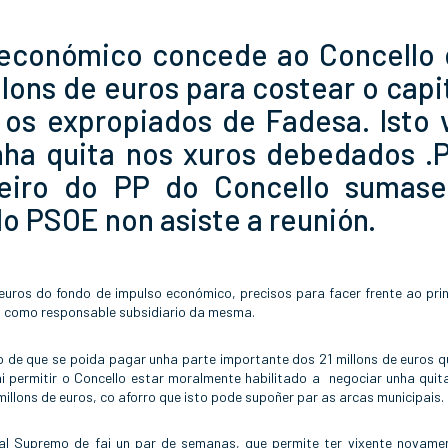
 económico concede ao Concello
llons de euros para costear o capi
 os expropiados de Fadesa. Isto 
nha quita nos xuros debedados .
ceiro do PP do Concello sumase
o PSOE non asiste a reunión.
euros do fondo de impulso económico, precisos para facer frente ao prin
s como responsable subsidiario da mesma.
to de que se poida pagar unha parte importante dos 21 millons de euros q
i permitir o Concello estar moralmente habilitado a negociar unha quit
illons de euros, co aforro que isto pode supoñer par as arcas municipais.
nal Supremo de fai un par de semanas, que permite ter vixente novame