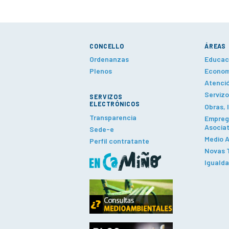
CONCELLO
ÁREAS
Ordenanzas
Educaci
Plenos
Economí
Atenció
Servizo
SERVIZOS
ELECTRÓNICOS
Obras, 
Transparencia
Emprego
Asociat
Sede-e
Medio A
Perfil contratante
Novas T
Iguald