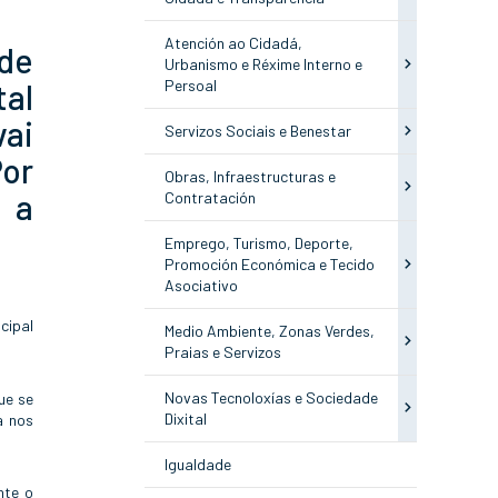
Atención ao Cidadá,
 de
Urbanismo e Réxime Interno e
Persoal
tal
vai
Servizos Sociais e Benestar
Por
Obras, Infraestructuras e
 a
Contratación
Emprego, Turismo, Deporte,
Promoción Económica e Tecido
Asociativo
cipal
Medio Ambiente, Zonas Verdes,
Praias e Servizos
Novas Tecnoloxías e Sociedade
ue se
Dixital
a nos
Igualdade
nte o