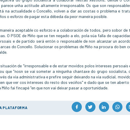
 parece unha actitude altamente irresponsable. Os que son responsable
tá na actualidade o Concello, volven a dar as costas o problema e trat
ños o esforzo de pagar esta débeda da peor maneira posible.
maneira aceptable co esforzo e a colaboración de todos, pero sobor de 
cas. O PSOE de Miño que se ten negado a elo, pola súa falla de capacida
ersoais e de partido será entón o responsable de non alcanzar un acord
arcas do Concello. Solucionar os problemas de Miño na procura do ben 
alde.
situación de "irresponsable e de estar movidos polos intereses persoais 
ou que "nosn se vai someter a ningunha chantaxe do grupo socialista, o
és da vía administrativa e prefire seguir deixando na vía xudicial, movido
ñen que ver cos intereses do resto dos veciños" e dado que se ten aberto
 Miño fai fincapé "en que non vai deixar pasar a oportunidade.
ÚA PLATAFORMA