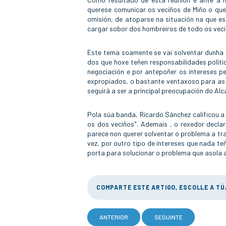
querese comunicar os veciños de Miño o que
omisión, de atoparse na situación na que es
cargar sobor dos hombreiros de todo os veci
Este tema soamente se vai solventar dunha 
dos que hoxe teñen responsabilidades políti
negociación e por antepoñer os intereses p
expropiados, o bastante ventaxoso para as 
seguirá a ser a principal preocupación do Alc
Pola súa banda, Ricardo Sánchez calificou a 
os dos veciños". Ademais , o rexedor declar
parece non querer solventar o problema a trav
vez, por outro tipo de intereses que nada te
porta para solucionar o problema que asola a
COMPARTE ESTE ARTIGO, ESCOLLE A T
ANTERIOR
SEGUINTE