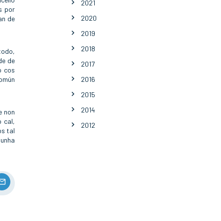
2021
s por
2020
an de
2019
2018
todo,
de de
2017
o cos
común
2016
2015
2014
e non
 cal,
2012
s tal
 unha