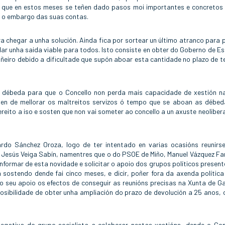
r que en estos meses se teñen dado pasos moi importantes e concretos
ou o embargo das suas contas.
a chegar a unha solución. Ainda fica por sortear un último atranco para 
ar unha saida viable para todos. Isto consiste en obter do Goberno de E
iñeiro debido a dificultade que supón aboar esta cantidade no plazo de 
a débeda para que o Concello non perda mais capacidade de xestión n
quen de mellorar os maltreitos servizos ó tempo que se aboan as débed
ereito a iso e sosten que non vai someter ao concello a un axuste neolibera
cardo Sánchez Oroza, logo de ter intentado en varias ocasións reunirs
o, Jesús Veiga Sabín, namentres que o do PSOE de Miño, Manuel Vázquez Fa
 informar de esta novidade e solicitar o apoio dos grupos políticos present
n sostendo dende fai cinco meses, e dicir, poñer fora da axenda política
o seu apoio os efectos de conseguir as reunións precisas na Xunta de Gal
osibilidade de obter unha ampliación do prazo de devolución a 25 anos,
egativa do grupo socialista a colaborar nestas xestións, dende o Con