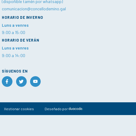
(dispoñible tamén por whatsapp)
comunicacion@concellodemino.gal
HORARIO DE INVERNO
Luns a venres
9:00 a 15:00
HORARIO DE VERÁN
Luns a venres
9:00 a 14:00
SÍGUENOS EN
Xestionar cookies
Deseñado por