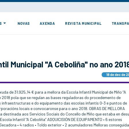
S
NOVAS
AXENDA
REVISTA MUNICIPAL
TRANSPA
ntil Municipal "A Ceboliña" no ano 201
18 de dec de 2
xuda de 31.925,14 € para a mellora da Escola Infantil Municipal de Miño “A
de 2018 pola que se regulan as bases reguladoras do procedemento de
 infraestructuras e do equipamento das escolas infantís 0-3 e puntos de
corporacións locais e convocaronse para o ano 2018. OBRAS DE MELLORA
 destinada aos Servicios Sociais do Concello de Miño que estaba en des
a Escola Infantil “A Ceboliña” ADQUICISIÓN DE EQUIPAMENTO • 6 estores
• Secadora • 4 radios • Toldo exterior • 2 acumuladores Melloras conseguid