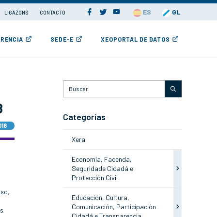
ES
GL
LIGAZÓNS
CONTACTO
RENCIA
SEDE-E
XEOPORTAL DE DATOS
8
Categorías
018
Xeral
Economía, Facenda,
Seguridade Cidadá e
Protección Civil
uso,
Educación, Cultura,
Comunicación, Participación
as
Cidadá e Transparencia