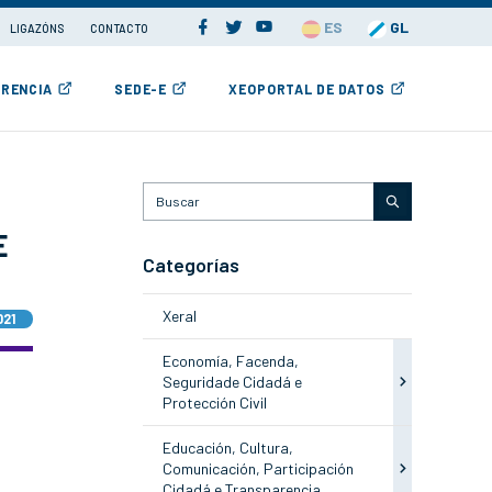
ES
GL
LIGAZÓNS
CONTACTO
RENCIA
SEDE-E
XEOPORTAL DE DATOS
E
Categorías
Xeral
021
Economía, Facenda,
Seguridade Cidadá e
Protección Civil
Educación, Cultura,
Comunicación, Participación
Cidadá e Transparencia