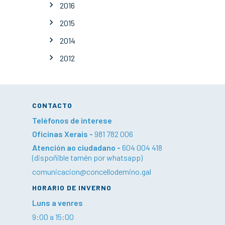
2016
2015
2014
2012
CONTACTO
Teléfonos de interese
Oficinas Xerais -
981 782 006
Atención ao ciudadano -
604 004 418
(dispoñible tamén por whatsapp)
comunicacion@concellodemino.gal
HORARIO DE INVERNO
Luns a venres
9:00 a 15:00