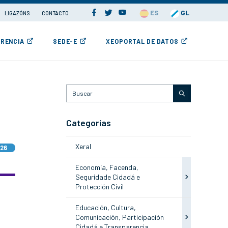
ES
GL
LIGAZÓNS
CONTACTO
RENCIA
SEDE-E
XEOPORTAL DE DATOS
Categorías
Xeral
026
Economía, Facenda,
Seguridade Cidadá e
Protección Civil
Educación, Cultura,
Comunicación, Participación
Cidadá e Transparencia