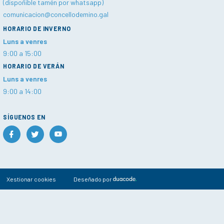
(dispoñible tamén por whatsapp)
comunicacion@concellodemino.gal
HORARIO DE INVERNO
Luns a venres
9:00 a 15:00
HORARIO DE VERÁN
Luns a venres
9:00 a 14:00
SÍGUENOS EN
Xestionar cookies
Deseñado por