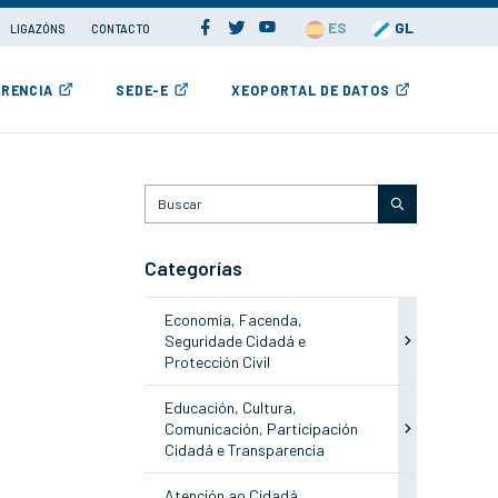
ES
GL
LIGAZÓNS
CONTACTO
RENCIA
SEDE-E
XEOPORTAL DE DATOS
Categorías
Economía, Facenda,
Seguridade Cidadá e
Protección Civil
Educación, Cultura,
Comunicación, Participación
Cidadá e Transparencia
Atención ao Cidadá,