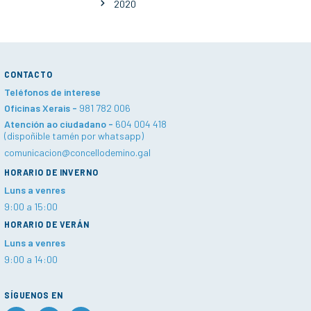
2020
CONTACTO
Teléfonos de interese
Oficinas Xerais -
981 782 006
Atención ao ciudadano -
604 004 418
(dispoñible tamén por whatsapp)
comunicacion@concellodemino.gal
HORARIO DE INVERNO
Luns a venres
9:00 a 15:00
HORARIO DE VERÁN
Luns a venres
9:00 a 14:00
SÍGUENOS EN