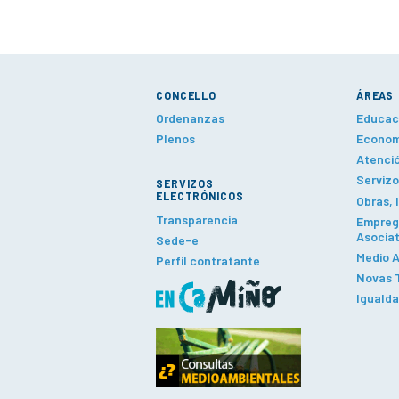
CONCELLO
ÁREAS
Ordenanzas
Educaci
Plenos
Economí
Atenció
Servizo
SERVIZOS
ELECTRÓNICOS
Obras, 
Transparencia
Emprego
Asociat
Sede-e
Medio A
Perfil contratante
Novas T
Iguald