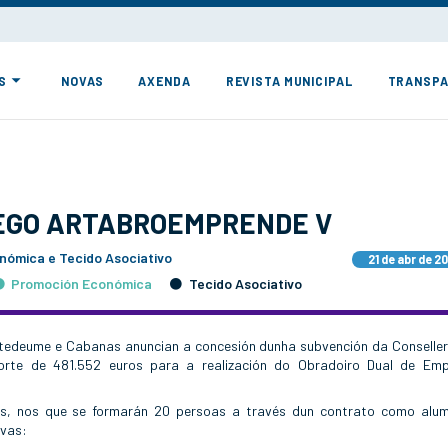
S
NOVAS
AXENDA
REVISTA MUNICIPAL
TRANSPA
EGO ARTABROEMPRENDE V
nómica e Tecido Asociativo
21 de abr de 2
Promoción Económica
Tecido Asociativo
ntedeume e Cabanas anuncian a concesión dunha subvención da Conseller
rte de 481.552 euros para a realización do Obradoiro Dual de Em
es, nos que se formarán 20 persoas a través dun contrato como alu
ivas: