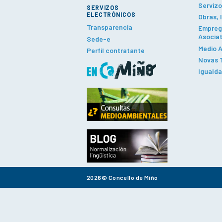
Servizo
SERVIZOS
ELECTRÓNICOS
Obras, 
Transparencia
Emprego
Asociat
Sede-e
Medio A
Perfil contratante
Novas T
Iguald
2026© Concello de Miño