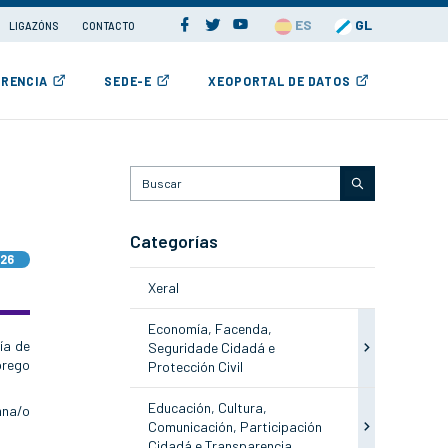
ES
GL
LIGAZÓNS
CONTACTO
RENCIA
SEDE-E
XEOPORTAL DE DATOS
Categorías
026
Xeral
Economía, Facenda,
ía de
Seguridade Cidadá e
prego
Protección Civil
Educación, Cultura,
mna/o
Comunicación, Participación
Cidadá e Transparencia