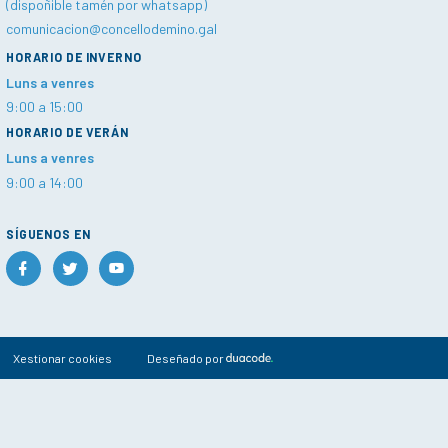
(dispoñible tamén por whatsapp)
comunicacion@concellodemino.gal
HORARIO DE INVERNO
Luns a venres
9:00 a 15:00
HORARIO DE VERÁN
Luns a venres
9:00 a 14:00
SÍGUENOS EN
Xestionar cookies
Deseñado por