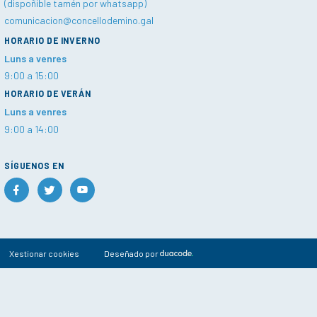
(dispoñible tamén por whatsapp)
comunicacion@concellodemino.gal
HORARIO DE INVERNO
Luns a venres
9:00 a 15:00
HORARIO DE VERÁN
Luns a venres
9:00 a 14:00
SÍGUENOS EN
Xestionar cookies
Deseñado por