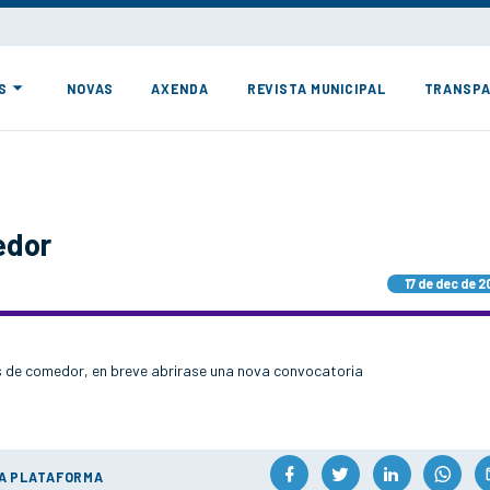
S
NOVAS
AXENDA
REVISTA MUNICIPAL
TRANSPA
edor
17 de dec de 2
as de comedor, en breve abrirase una nova convocatoria
ÚA PLATAFORMA