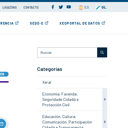
ES
GL
LIGAZÓNS
CONTACTO
RENCIA
SEDE-E
XEOPORTAL DE DATOS
Categorías
019
Xeral
Economía, Facenda,
Seguridade Cidadá e
Protección Civil
Educación, Cultura,
Comunicación, Participación
Cidadá e Transparencia