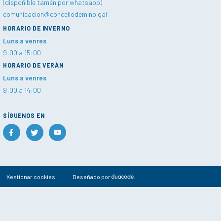
(dispoñible tamén por whatsapp)
comunicacion@concellodemino.gal
HORARIO DE INVERNO
Luns a venres
9:00 a 15:00
HORARIO DE VERÁN
Luns a venres
9:00 a 14:00
SÍGUENOS EN
Xestionar cookies
Deseñado por