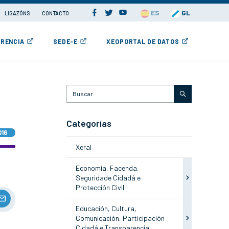
ES
GL
LIGAZÓNS
CONTACTO
RENCIA
SEDE-E
XEOPORTAL DE DATOS
Categorías
016
Xeral
Economía, Facenda,
Seguridade Cidadá e
Protección Civil
Educación, Cultura,
Comunicación, Participación
Cidadá e Transparencia