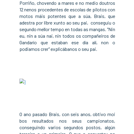
Porriño, chovendo a mares e no medio doutros
12 nenos procedentes de escolas de pilotos con
motos máis potentes que a súa, Brais, que
adestra por libre xunto ao seu pai, conseguiu o
segundo mellor tempo en todas as mangas. "Nin
eu, nin a súa nai, nin todos os compañeiros de
Gandarío que estaban ese día alí, non o
podiamos crer" explicábanos o seu pai.
a
a
O ano pasado Brais, con seis anos, obtivo moi
bos resultados nos seus campionatos,
conseguindo varios segundos postos, algún
terceiro e un primeiro. O que o converteu no