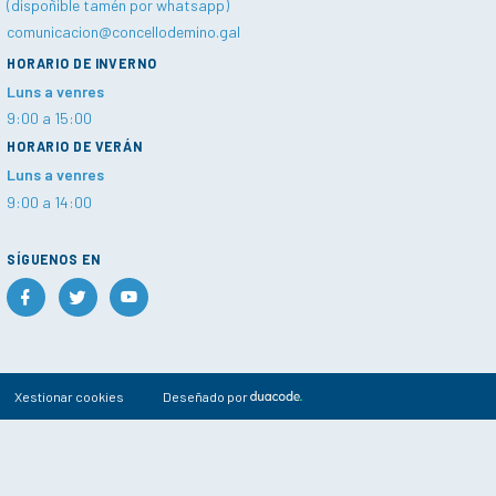
(dispoñible tamén por whatsapp)
comunicacion@concellodemino.gal
HORARIO DE INVERNO
Luns a venres
9:00 a 15:00
HORARIO DE VERÁN
Luns a venres
9:00 a 14:00
SÍGUENOS EN
Xestionar cookies
Deseñado por