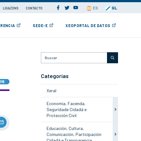
ES
GL
LIGAZÓNS
CONTACTO
RENCIA
SEDE-E
XEOPORTAL DE DATOS
Categorías
016
Xeral
Economía, Facenda,
Seguridade Cidadá e
Protección Civil
Educación, Cultura,
Comunicación, Participación
Cidadá e Transparencia