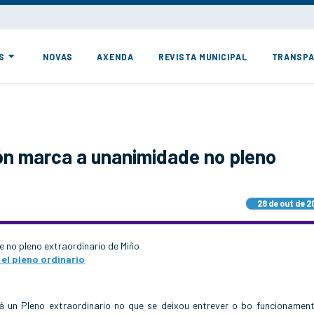
S
NOVAS
AXENDA
REVISTA MUNICIPAL
TRANSPA
ón marca a unanimidade no pleno
28 de out de 2
 no pleno extraordinario de Miño
el pleno ordinario
á un Pleno extraordinario no que se deixou entrever o bo funcionamen