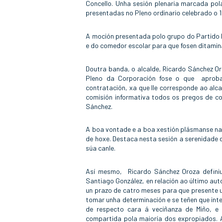
Concello. Unha sesión plenaria marcada po
presentadas no Pleno ordinario celebrado o 
A moción presentada polo grupo do Partido P
e do comedor escolar para que fosen ditamin
Doutra banda, o alcalde, Ricardo Sánchez 
Pleno da Corporación fose o que aproba
contratación, xa que lle corresponde ao al
comisión informativa todos os pregos de c
Sánchez.
A boa vontade e a boa xestión plásmanse na
de hoxe. Destaca nesta sesión a serenidade 
súa canle.
Así mesmo, Ricardo Sánchez Oroza defini
Santiago González, en relación ao último auto
un prazo de catro meses para que presente u
tomar unha determinación e se teñen que inte
de respecto cara á veciñanza de Miño, e 
compartida pola maioría dos expropiados. 