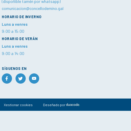
(dispoñible tamén por whatsapp)
comunicacion@concellodemino.gal
HORARIO DE INVERNO
Luns a venres
9:00 a 15:00
HORARIO DE VERÁN
Luns a venres
9:00 a 14:00
SÍGUENOS EN
Xestionar cookies
Deseñado por