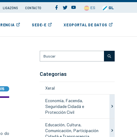
ES
GL
LIGAZÓNS
CONTACTO
RENCIA
SEDE-E
XEOPORTAL DE DATOS
Categorías
Xeral
015
Economía, Facenda,
Seguridade Cidadá e
Protección Civil
Educación, Cultura,
Comunicación, Participación
to do
Cidadá e Transparencia