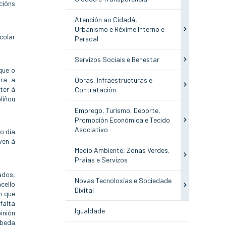
cións
Atención ao Cidadá,
Urbanismo e Réxime Interno e
colar
Persoal
Servizos Sociais e Benestar
que o
ara a
Obras, Infraestructuras e
ter á
Contratación
liñou
Emprego, Turismo, Deporte,
Promoción Económica e Tecido
Asociativo
o día
ven á
Medio Ambiente, Zonas Verdes,
Praias e Servizos
ados,
Novas Tecnoloxías e Sociedade
cello
Dixital
n que
falta
Igualdade
inión
ébeda