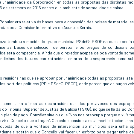
la unanimidade da Corporación en todas as propostas das distintas mo
15 de setembro de 2015 dentro dun ambiente de normalidade e calma.
opular era relativa ás bases para a concesión das bolsas de material es
adas pola Comisión Informativa de Asuntos Xerais.
Oroza tombou a moción do grupo municipal PSdeG- PSOE na que se pedía 
se as bases de selección de persoal e os pregos de condicións p
calde esta competencia. Aínda que o rexedor acepta de boa vontade some
ondicións das futuras contratacións en aras da transparencia como sub
s reunións nas que se aproban por unanimidade todas as propostas ata 
dos partidos políticos (PP e PSdeG-PSOE), onde parece que as augas vol
u como unha ofensa as declaracións dun dos portavoces dos expropi
 do Tribunal Superior de Xustiza de Galicia (TSXG), no que se lle dá ao Con
n plan de pago. González sinalou que “Non nos preocupa porque o xuíz te
rvir o Concello que o fagan”. O alcalde considera esta manifestación unha 
dubida de que a vontade de intervención ao municipio sexa unha op
Ademais sostén que o Concello vai facer un esforzo para pagar unha d