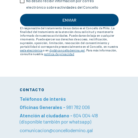
No deseo recibir información por correo
electrónico sobre actividades del Concello
ENVIAR
El responsable del tratamiento de sus datos es el Concello de Miño. La
finalidad del tratamiento es la atención de su solicitud y mantenerle
informado de nuestras actividades. Puede darse de baja en cualquier
rmomento. Puede ejercer sus derechos de acceso, rectificación,
supresión, oposición, limitación, revocación del consentimiento y
portabilidad si corresponde presencialmente en el Concello, en nuestra
sede electrónica
o en
dpd@concellodemino.gal
. Para más información,
consulte nuestra
política de privacidad
CONTACTO
Teléfonos de interés
Oficinas Generales -
981 782 006
Atención al ciudadano -
604 004 418
(disponible también por whatsapp)
comunicacion@concellodemino.gal