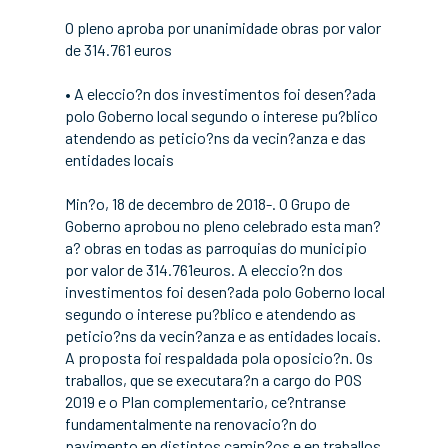
O pleno aproba por unanimidade obras por valor
de 314.761 euros
• A eleccio?n dos investimentos foi desen?ada
polo Goberno local segundo o interese pu?blico
atendendo as peticio?ns da vecin?anza e das
entidades locais
Min?o, 18 de decembro de 2018-. O Grupo de
Goberno aprobou no pleno celebrado esta man?
a? obras en todas as parroquias do municipio
por valor de 314.761euros. A eleccio?n dos
investimentos foi desen?ada polo Goberno local
segundo o interese pu?blico e atendendo as
peticio?ns da vecin?anza e as entidades locais.
A proposta foi respaldada pola oposicio?n. Os
traballos, que se executara?n a cargo do POS
2019 e o Plan complementario, ce?ntranse
fundamentalmente na renovacio?n do
pavimento en distintos camin?os e en traballos